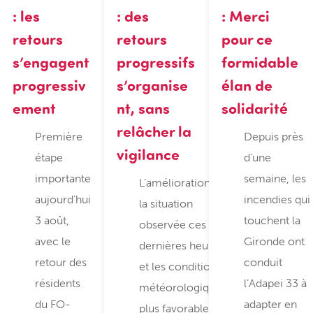
: les
: des
: Merci
retours
retours
pour ce
s’engagent
progressifs
formidable
progressiv
s’organise
élan de
ement
nt, sans
solidarité
relâcher la
Première
Depuis près
vigilance
étape
d’une
importante
semaine, les
L’amélioration de
aujourd’hui
incendies qui
la situation
3 août,
touchent la
observée ces
avec le
Gironde ont
dernières heures
retour des
conduit
et les conditions
résidents
l’Adapei 33 à
météorologiques
du FO-
adapter en
plus favorables