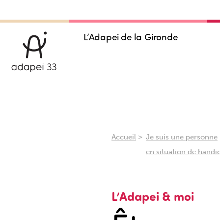
L’Adapei de la Gironde
>
Accueil
Je suis une personne
en situation de handi
L’Adapei & moi