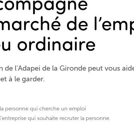
ccompagné
 marché de l’emp
eu ordinaire
on de l’Adapei de la Gironde peut vous aid
et à le garder.
la personne qui cherche un emploi
’entreprise qui souhaite recruter la personne.