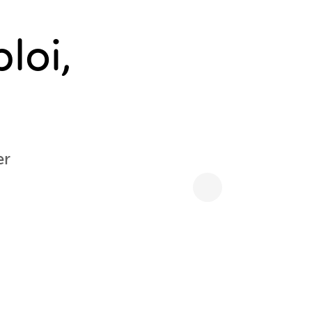
loi,
er