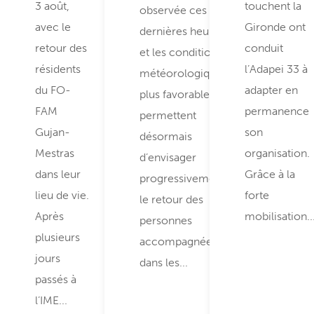
3 août,
touchent la
observée ces
avec le
Gironde ont
dernières heures
retour des
conduit
et les conditions
résidents
l’Adapei 33 à
météorologiques
du FO-
adapter en
plus favorables
FAM
permanence
permettent
Gujan-
son
désormais
Mestras
organisation.
d’envisager
dans leur
Grâce à la
progressivement
lieu de vie.
forte
le retour des
Après
mobilisation..
personnes
plusieurs
accompagnées
jours
dans les...
passés à
l’IME...